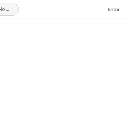
Santiago de Compostela, municipio de A Coruña
Entra