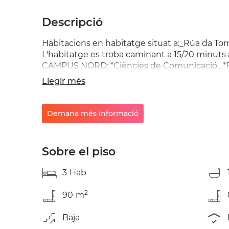
Descripció
Habitacions en habitatge situat a:_Rúa da Tor
L'habitatge es troba caminant a 15/20 minuts
CAMPUS NORD: *Ciències de Comunicació._*Fac
Econòmiques i Empresària. d'Infermeria. - L
Llegir més
matalassos i mobiliari a estrenar: _* DOS amb 
cm. 250€/mes (TV)._- Saló amb TV gran inclòs. 
electrodomèstics a estrenar, rentavaixelles, re
Demana més informació
(opcional). Petit electrodomèstic inclou microo
Un bany amb banyera i bidet._Jardí de 150 m2.
necessaris: _- Parades de bus:_* A 40 metres L4
Sobre el piso
40min. )._- Farmàcia, Banc, Restaurants, Supe
3
Hab
2
90
m
Baja