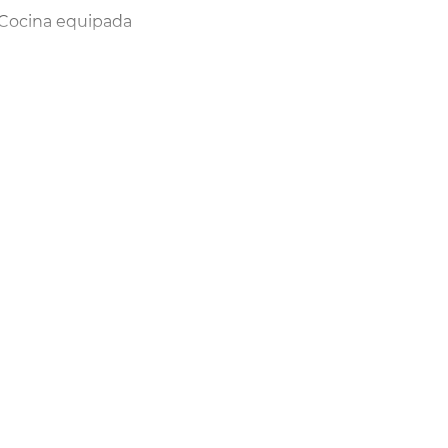
Cocina equipada
Porta blindada
Moblat
Gres
Gastos: Entre 40 y 60 €