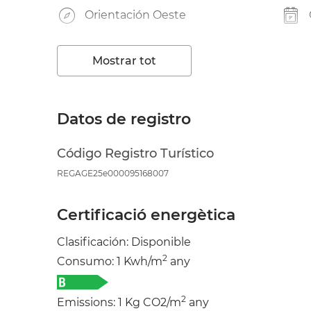
Orientación Oeste
Vidres dobles
Mostrar tot
Carpinteria Exterior Aluminio
Assolellat
Datos de registro
Antiguedad: 10-20 años
Código Registro Turístico
Garaje Opcional
REGAGE25e000095168007
Certificació energètica
Clasificación: Disponible
2
Consumo: 1 Kwh/m
any
2
Emissions: 1 Kg CO2/m
any