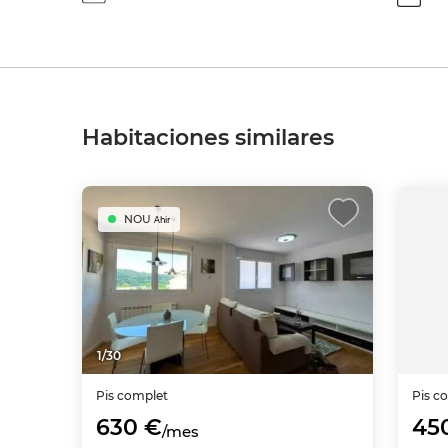
Habitaciones similares
NOU
Ahir
1
/
30
Pis complet
Pis c
630 €
45
/mes