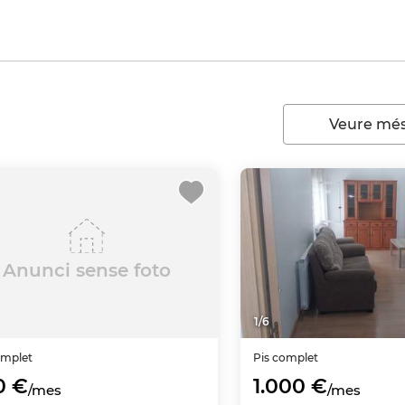
Veure més
Anunci sense foto
1
/
6
omplet
Pis complet
0 €
1.000 €
/mes
/mes