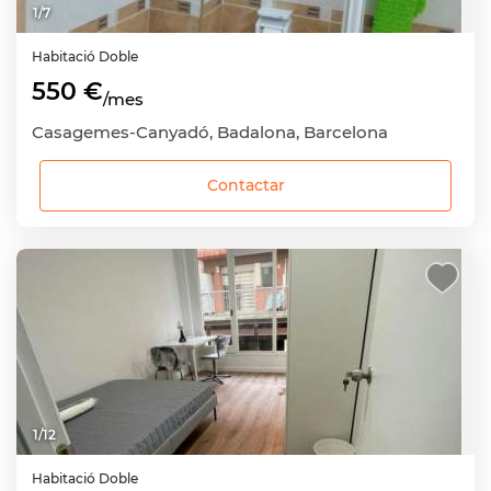
1
/
7
Habitació
Doble
550 €
/mes
Casagemes-Canyadó, Badalona, Barcelona
Contactar
1
/
12
Habitació
Doble