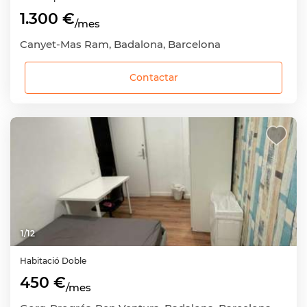
1.300 €
/mes
Canyet-Mas Ram, Badalona, Barcelona
Contactar
1
/
12
Habitació
Doble
450 €
/mes