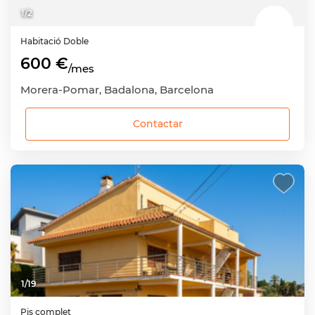
1
/
2
Habitació
Doble
600 €
/mes
Morera-Pomar, Badalona, Barcelona
Contactar
1
/
19
Pis complet