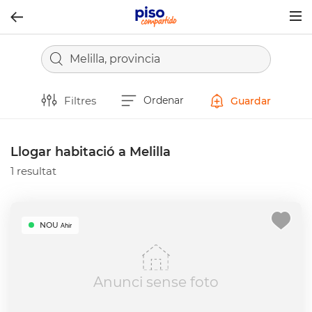
Togg
navig
Melilla, provincia
Filtres
Ordenar
Guardar
Llogar habitació a Melilla
1 resultat
NOU
Ahir
Anunci sense foto