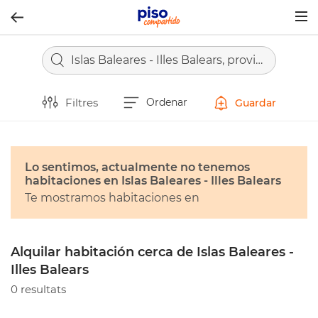
Togg
navig
Islas Baleares - Illes Balears, provincia
Filtres
Ordenar
Guardar
Lo sentimos, actualmente no tenemos
habitaciones en Islas Baleares - Illes Balears
Te mostramos habitaciones en
Alquilar habitación cerca de Islas Baleares -
Illes Balears
0 resultats