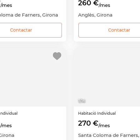
€
260 €
/mes
/mes
oloma de Farners, Girona
Anglès, Girona
Contactar
Contactar
1
/
16
Individual
Habitació
Individual
€
270 €
/mes
/mes
Girona
Santa Coloma de Farners,