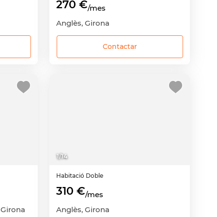
270 €
/mes
Anglès, Girona
Contactar
1
/
14
Habitació
Doble
310 €
/mes
 Girona
Anglès, Girona