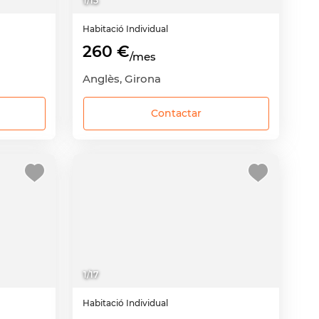
1
/
15
Habitació
Individual
260 €
/mes
Anglès, Girona
Contactar
1
/
17
Habitació
Individual