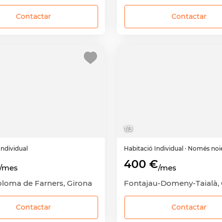
Contactar
Contactar
1
/
3
Individual
Habitació
Individual
· Només noi
400 €
/mes
/mes
oloma de Farners, Girona
Contactar
Contactar