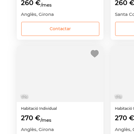
260 €
260 
/mes
Anglès, Girona
Santa C
Contactar
1
/
16
1
/
18
Habitació
Individual
Habitació
270 €
270 
/mes
Anglès, Girona
Anglès, 