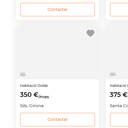
Contactar
1
/
6
1
/
11
Habitació
Doble
Habitació
350 €
375 €
/mes
Sils, Girona
Santa C
Contactar