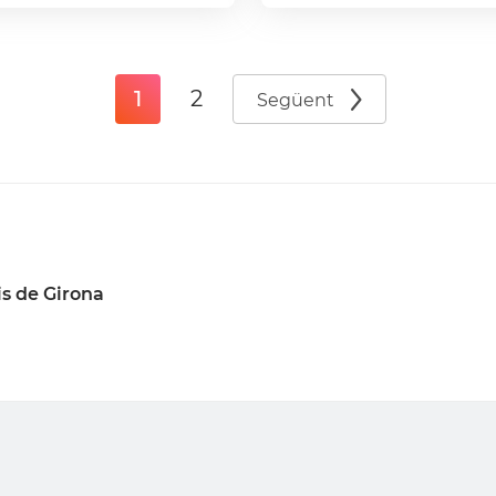
1
2
Següent
s de Girona