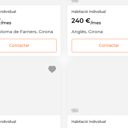
1
/
18
Individual
Habitació
Individual
€
240 €
/mes
/mes
oloma de Farners, Girona
Anglès, Girona
Contactar
Contactar
1
/
16
Individual
Habitació
Individual