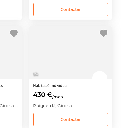
Contactar
1
/
4
es
Habitació
Individual
430 €
/mes
Fontajau-Domeny-Taialà, Girona Capital, Girona
Puigcerdà, Girona
Contactar