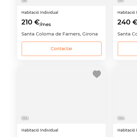
1
/
9
1
/
11
Habitació
Individual
Habitació
210 €
240 
/mes
Santa Coloma de Farners, Girona
Santa C
Contactar
1
/
13
1
/
15
Habitació
Individual
Habitació