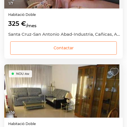
1
/
7
Habitació
Doble
325 €
/mes
Santa Cruz-San Antonio Abad-Industria, Cañicas, Albacete Capital, Albacete
Contactar
NOU
Ahir
1
/
16
Habitació
Doble