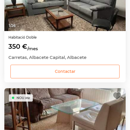
1
/
26
Habitació
Doble
350 €
/mes
Carretas, Albacete Capital, Albacete
Contactar
NOU
Ahir