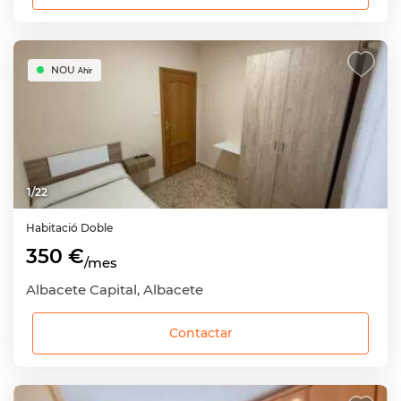
NOU
Ahir
1
/
22
Habitació
Doble
350 €
/mes
Albacete Capital, Albacete
Contactar