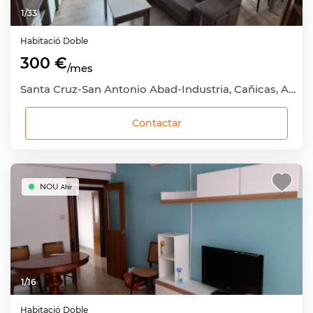
1
/
33
Habitació
Doble
300 €
/mes
Santa Cruz-San Antonio Abad-Industria, Cañicas, Albacete Capital, Albacete
Contactar
NOU
Ahir
1
/
16
Habitació
Doble