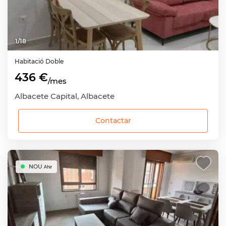
1
/
18
Habitació
Doble
436 €
/mes
Albacete Capital, Albacete
Contactar
NOU
Ahir