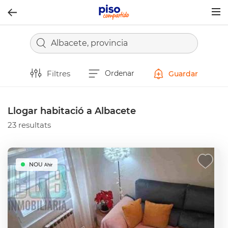
Togg
navig
Albacete, provincia
Filtres
Ordenar
Guardar
Llogar habitació a Albacete
23 resultats
NOU
Ahir