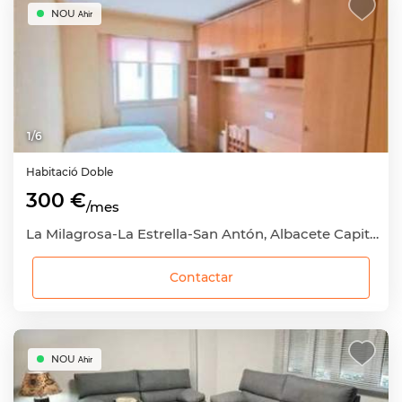
NOU
Ahir
1
/
6
Habitació
Doble
300 €
/mes
La Milagrosa-La Estrella-San Antón, Albacete Capital, Albacete
Contactar
NOU
Ahir