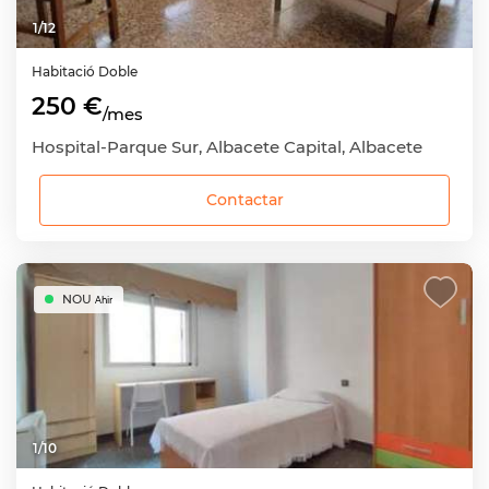
1
/
12
Habitació
Doble
250 €
/mes
Hospital-Parque Sur, Albacete Capital, Albacete
Contactar
NOU
Ahir
1
/
10