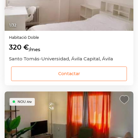
1
/
32
Habitació
Doble
320 €
/mes
Santo Tomás-Universidad, Ávila Capital, Ávila
Contactar
NOU
Ahir