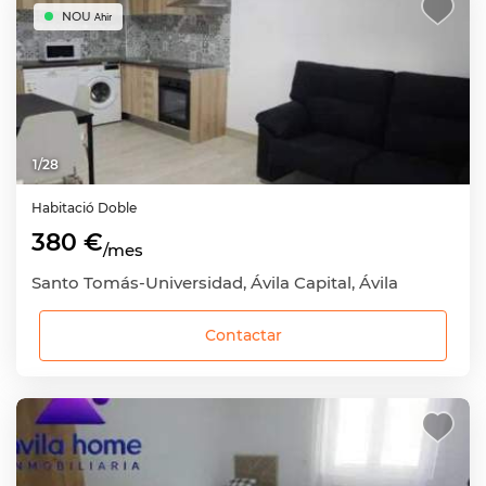
NOU
Ahir
1
/
28
Habitació
Doble
380 €
/mes
Santo Tomás-Universidad, Ávila Capital, Ávila
Contactar