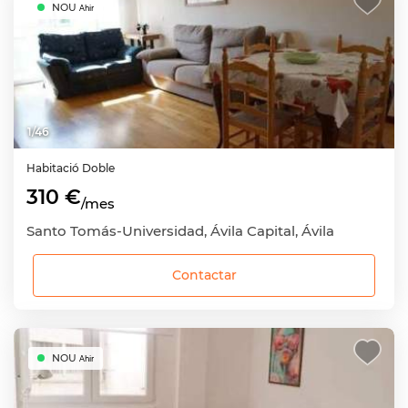
NOU
Ahir
1
/
46
Habitació
Doble
310 €
/mes
Santo Tomás-Universidad, Ávila Capital, Ávila
Contactar
NOU
Ahir