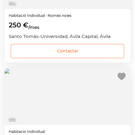
1
/
14
Habitació
Individual
· Només noies
250 €
/mes
Santo Tomás-Universidad, Ávila Capital, Ávila
Contactar
1
/
12
Habitació
Individual