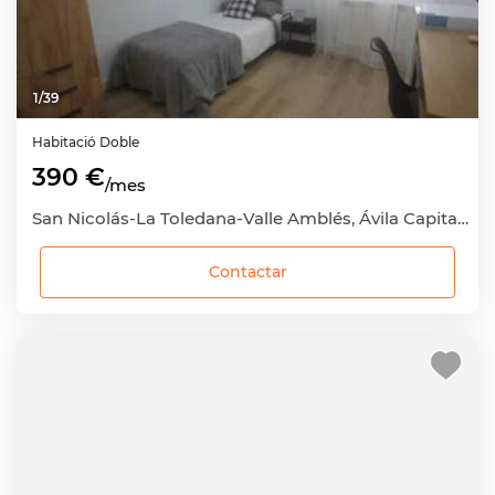
1
/
39
Habitació
Doble
390 €
/mes
San Nicolás-La Toledana-Valle Amblés, Ávila Capital, Ávila
Contactar