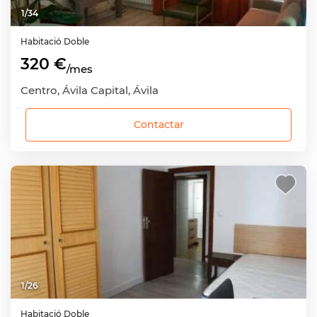
1
/
34
Habitació
Doble
320 €
/mes
Centro, Ávila Capital, Ávila
Contactar
1
/
26
Habitació
Doble