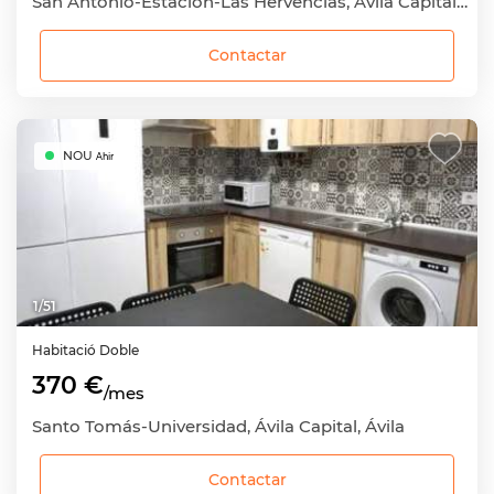
San Antonio-Estación-Las Hervencias, Ávila Capital, Ávila
Contactar
NOU
Ahir
1
/
51
Habitació
Doble
370 €
/mes
Santo Tomás-Universidad, Ávila Capital, Ávila
Contactar