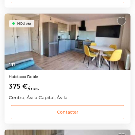
NOU
Ahir
1
/
17
Habitació
Doble
375 €
/mes
Centro, Ávila Capital, Ávila
Contactar