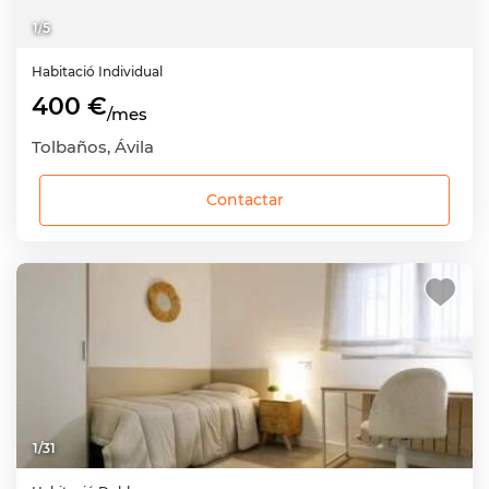
1
/
5
Habitació
Individual
400 €
/mes
Tolbaños, Ávila
Contactar
1
/
31