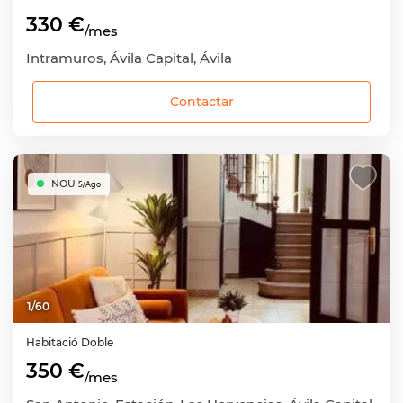
330 €
/mes
Intramuros, Ávila Capital, Ávila
Contactar
NOU
5/Ago
1
/
60
Habitació
Doble
350 €
/mes