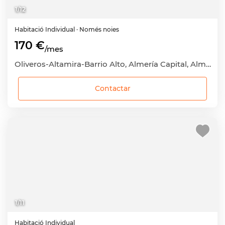
1
/
12
Habitació
Individual
· Només noies
170 €
/mes
Oliveros-Altamira-Barrio Alto, Almería Capital, Almería
Contactar
1
/
11
Habitació
Individual