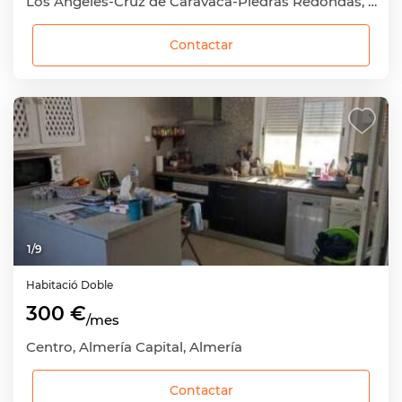
Los Ángeles-Cruz de Caravaca-Piedras Redondas, Almería Capital, Almería
Contactar
1
/
9
Habitació
Doble
300 €
/mes
Centro, Almería Capital, Almería
Contactar