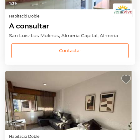
1
/
39
Habitació
Doble
A consultar
San Luis-Los Molinos, Almería Capital, Almería
Contactar
1
/
21
Habitació
Doble