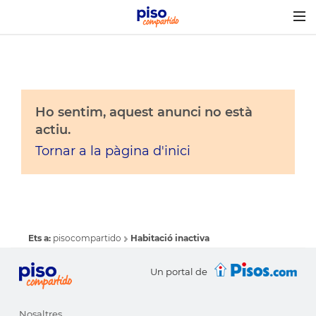
Togg
navig
Ho sentim, aquest anunci no està
actiu.
Tornar a la pàgina d'inici
Ets a:
pisocompartido
Habitació inactiva
Un portal de
Nosaltres