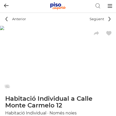
Togg
navig
Anterior
Següent
1/4
Habitació Individual a Calle
Monte Carmelo 12
Habitació Individual · Només noies