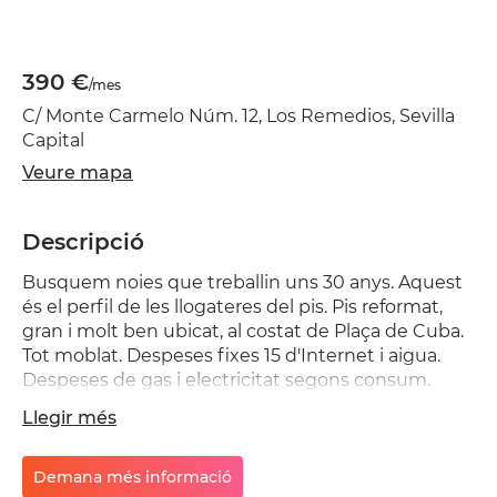
390 €
/mes
C/ Monte Carmelo Núm. 12, Los Remedios, Sevilla
Capital
Veure mapa
Descripció
Busquem noies que treballin uns 30 anys. Aquest
és el perfil de les llogateres del pis. Pis reformat,
gran i molt ben ubicat, al costat de Plaça de Cuba.
Tot moblat. Despeses fixes 15 d'Internet i aigua.
Despeses de gas i electricitat segons consum.
Important visitar el pis i conèixer les inquilines
Llegir més
perquè porten anys al pis i prioritzen que hi hagi
bon ambient. Estades llargues, a partir de 5 mesos.
No trucar, millor missatges.
Demana més informació