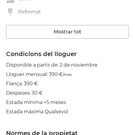
Reformat
Rentadora
Mostrar tot
Ascensor
Wifi
Condicions del lloguer
Disponible a partir de: 2 de noviembre
TV
Lloguer mensual: 390 €
/mes
Planxa
Fiança: 390 €
Assecadora
Despeses: 30 €
Estada mínima +5 meses
Estada màxima Qualsevol
Normes de la propietat