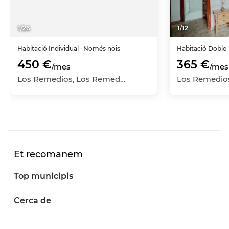
1
/
26
1
/
12
Habitació
Individual
· Només nois
Habitació
Doble
450 €
365 €
/mes
/mes
Los Remedios, Los Remedios, Sevilla Capital, Sevilla
Et recomanem
Top municipis
Cerca de