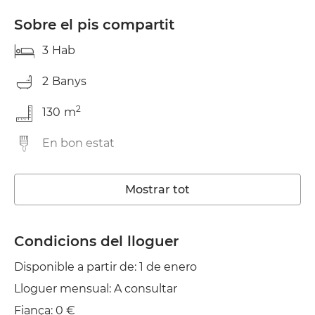
Sobre el pis compartit
3
Hab
2
Banys
2
130
m
En bon estat
Rentadora
Mostrar tot
Ascensor
Wifi
Condicions del lloguer
Disponible a partir de: 1 de enero
TV
Lloguer mensual: A consultar
Jardí/Terrassa
Fiança: 0 €