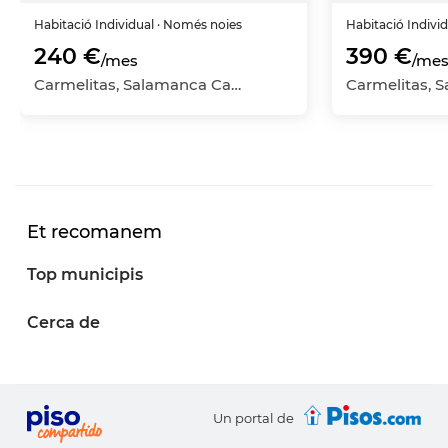
Habitació
Individual
· Només noies
Habitació
Indivi
240 €
390 €
/mes
/me
Carmelitas, Salamanca Capital, Salamanca
Et recomanem
Top municipis
Cerca de
Un portal de