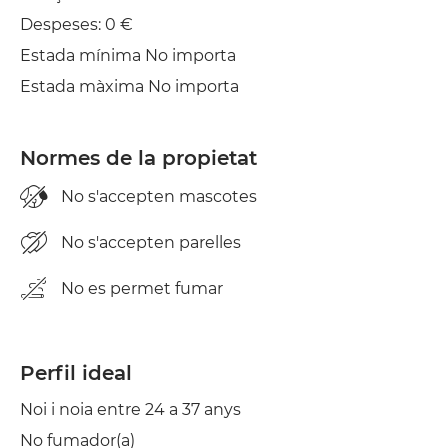
Estenedor
Despeses: 0 €
Estada mínima No importa
Planxa
Estada màxima No importa
Normes de la propietat
No s'accepten mascotes
No s'accepten parelles
No es permet fumar
Perfil ideal
Noi i noia entre 24 a 37 anys
No fumador(a)