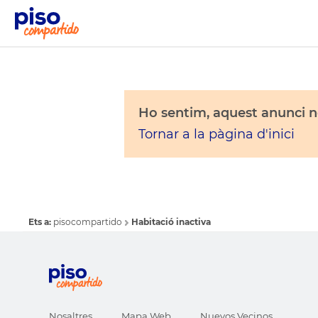
Ho sentim, aquest anunci no
Tornar a la pàgina d'inici
Ets a:
pisocompartido
Habitació inactiva
Nosaltres
Mapa Web
Nuevos Vecinos