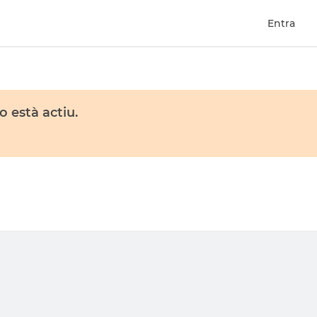
Entra
 està actiu.