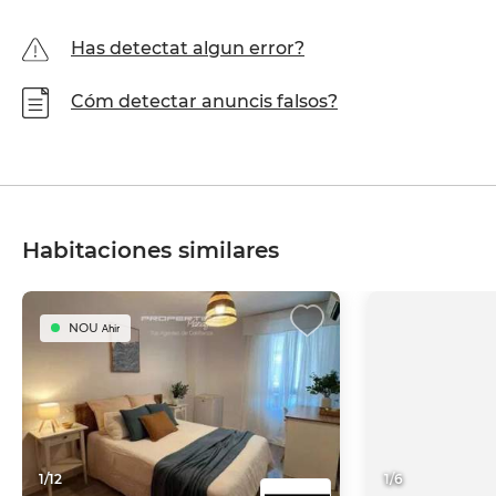
Has detectat algun error?
Cóm detectar anuncis falsos?
Habitaciones similares
NOU
Ahir
1
/
12
1
/
6