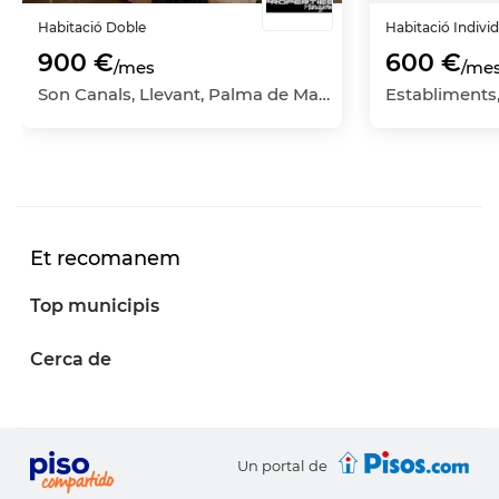
Habitació
Doble
Habitació
Indivi
900 €
600 €
/mes
/me
Son Canals, Llevant, Palma de Mallorca, Islas Baleares - Illes Balears
Et recomanem
Top municipis
Cerca de
Un portal de