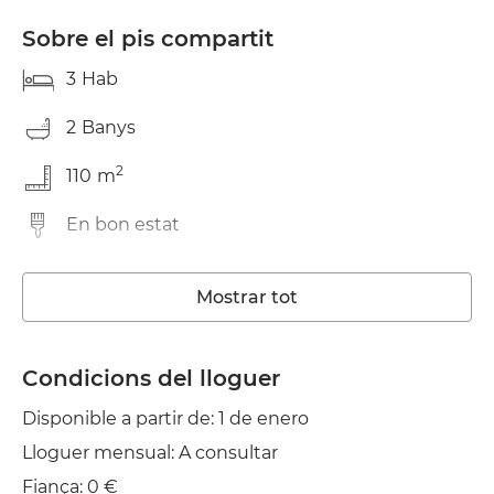
Sobre el pis compartit
3
Hab
2
Banys
2
110
m
En bon estat
Rentadora
Mostrar tot
Ascensor
Wifi
Condicions del lloguer
Disponible a partir de: 1 de enero
TV
Lloguer mensual: A consultar
Jardí/Terrassa
Fiança: 0 €