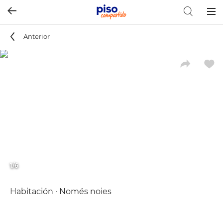
Togg
navig
Anterior
1/6
Habitación · Només noies