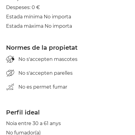
Balcó
Despeses: 0 €
Estada mínima No importa
Estenedor
Estada màxima No importa
Planxa
Normes de la propietat
No s'accepten mascotes
No s'accepten parelles
No es permet fumar
Perfil ideal
Noia entre 30 a 61 anys
No fumador(a)