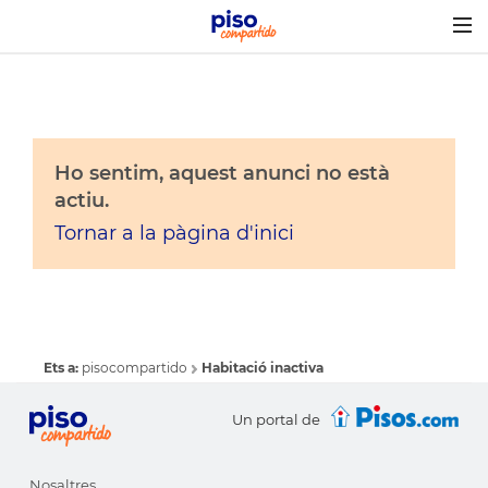
Togg
navig
Ho sentim, aquest anunci no està
actiu.
Tornar a la pàgina d'inici
Ets a:
pisocompartido
Habitació inactiva
Un portal de
Nosaltres