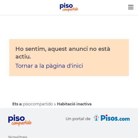
Togg
navig
Ho sentim, aquest anunci no està
actiu.
Tornar a la pàgina d'inici
Ets a:
pisocompartido
Habitació inactiva
Un portal de
Nosaltres