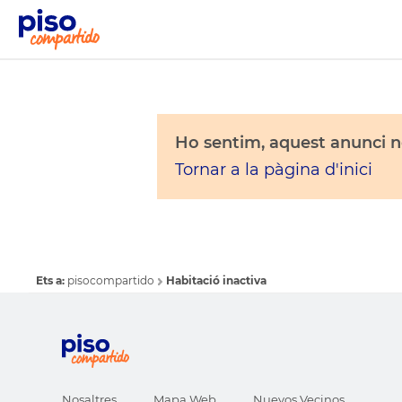
Ho sentim, aquest anunci no
Tornar a la pàgina d'inici
Ets a:
pisocompartido
Habitació inactiva
Nosaltres
Mapa Web
Nuevos Vecinos