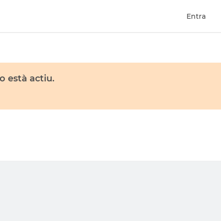
Entra
 està actiu.