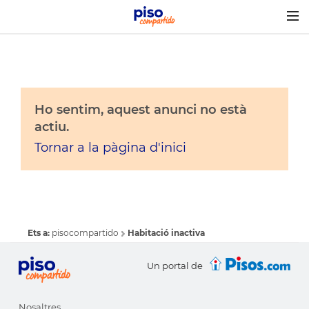
Togg
navig
Ho sentim, aquest anunci no està
actiu.
Tornar a la pàgina d'inici
Ets a:
pisocompartido
Habitació inactiva
Un portal de
Nosaltres