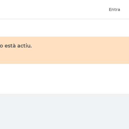
Entra
 està actiu.