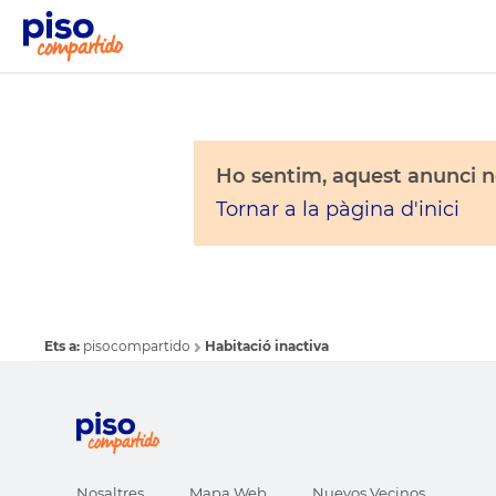
Ho sentim, aquest anunci no
Tornar a la pàgina d'inici
Ets a:
pisocompartido
Habitació inactiva
Nosaltres
Mapa Web
Nuevos Vecinos