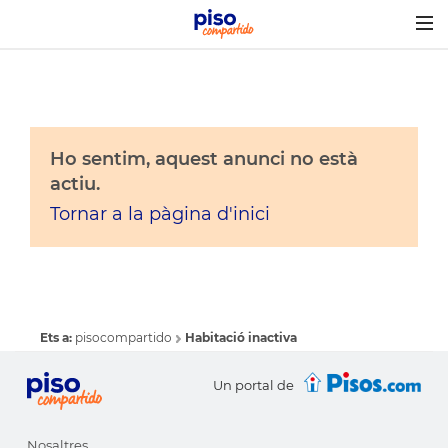
Togg
navig
Ho sentim, aquest anunci no està
actiu.
Tornar a la pàgina d'inici
Ets a:
pisocompartido
Habitació inactiva
Un portal de
Nosaltres