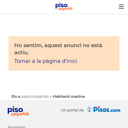
Togg
navig
Ho sentim, aquest anunci no està
actiu.
Tornar a la pàgina d'inici
Ets a:
pisocompartido
Habitació inactiva
Un portal de
Nosaltres