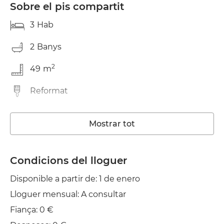
Sobre el pis compartit
3
Hab
2
Banys
2
49
m
Reformat
Rentadora
Mostrar tot
Ascensor
Wifi
Condicions del lloguer
Disponible a partir de: 1 de enero
TV
Lloguer mensual: A consultar
Balcó
Fiança: 0 €
Estenedor