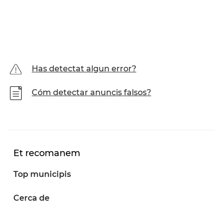
Has detectat algun error?
Cóm detectar anuncis falsos?
Et recomanem
Top municipis
Cerca de