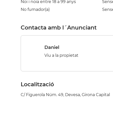
Noi i noia entre 18 a 99 anys
Sens
No fumador(a)
Sense
Contacta amb l´Anunciant
Daniel
Viu a la propietat
Localització
C/ Figuerola Núm. 49, Devesa, Girona Capital