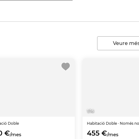
Veure més
1
/
16
ació
Doble
Habitació
Doble
· Només no
0 €
455 €
/mes
/mes