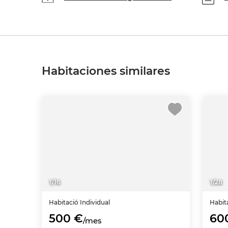
Habitaciones similares
1
/
16
1
/
28
Habitació
Individual
Habit
500 €
60
/mes