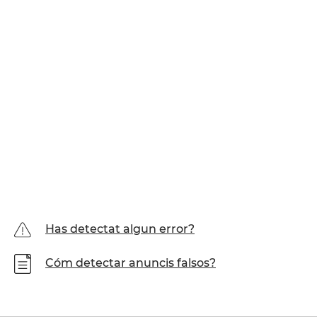
Has detectat algun error?
Cóm detectar anuncis falsos?