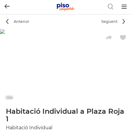
Togg
navig
Anterior
Següent
1/39
Habitació Individual a Plaza Roja
1
Habitació Individual