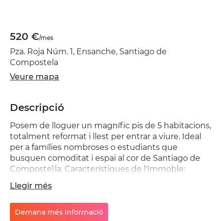
520 €
/mes
Pza. Roja Núm. 1, Ensanche, Santiago de
Compostela
Veure mapa
Descripció
Posem de lloguer un magnífic pis de 5 habitacions,
totalment reformat i llest per entrar a viure. Ideal
per a famílies nombroses o estudiants que
busquen comoditat i espai al cor de Santiago de
Compostel·la. Característiques de l'Immoble:
Habitacions: 5 àmplies habitacions amb armaris
Llegir més
encastats. Banys: 3 banys completament equipats.
Inclòs: o Cuina equipada amb parament complet.
o Habitacions preparades amb edredons i llençols.
Demana més informació