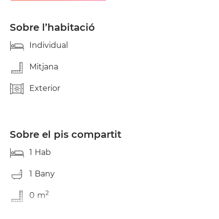
o Joc de tovalloles per a cada bany. Ubicació: Situat
en una zona privilegiada de Santiago de
Compostel·la, amb fàcil accés a transport públic,
Sobre l’habitació
botigues, restaurants i serveis. Ideal per gaudir de
tot el que la ciutat té per oferir
Individual
Mitjana
Exterior
Sobre el pis compartit
1
Hab
1
Bany
2
0
m