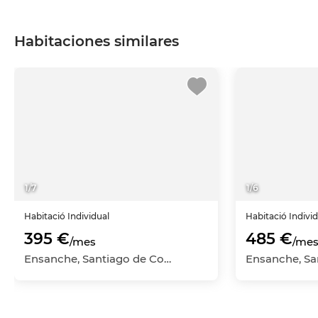
Habitaciones similares
1
/
7
1
/
6
Habitació
Individual
Habitació
Indivi
395 €
485 €
/mes
/me
Ensanche, Santiago de Compostela, A Coruña