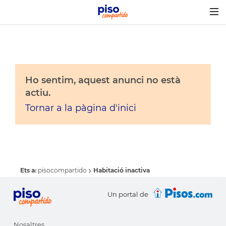
Togg
navig
Ho sentim, aquest anunci no està
actiu.
Tornar a la pàgina d'inici
Ets a:
pisocompartido
Habitació inactiva
Un portal de
Nosaltres