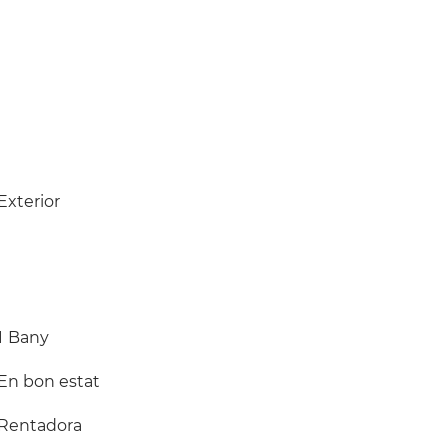
Exterior
1
Bany
En bon estat
Rentadora