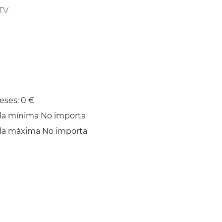
TV
Estenedor
eses: 0 €
da mínima No importa
da màxima No importa