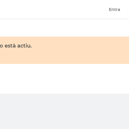
Entra
 està actiu.