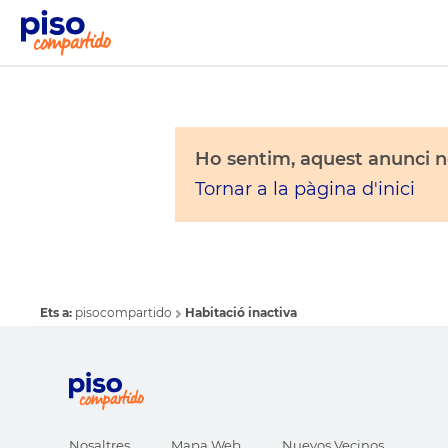
Ho sentim, aquest anunci no
Tornar a la pàgina d'inici
Ets a:
pisocompartido
Habitació inactiva
Nosaltres
Mapa Web
Nuevos Vecinos