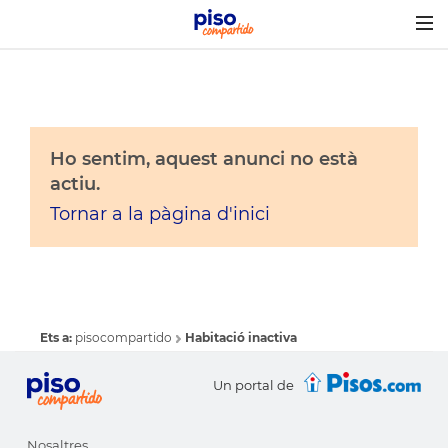
Togg
navig
Ho sentim, aquest anunci no està
actiu.
Tornar a la pàgina d'inici
Ets a:
pisocompartido
Habitació inactiva
Un portal de
Nosaltres