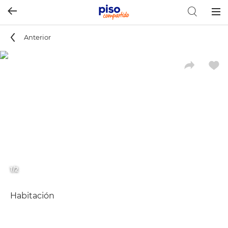
Togg
navig
Anterior
1/2
Habitación