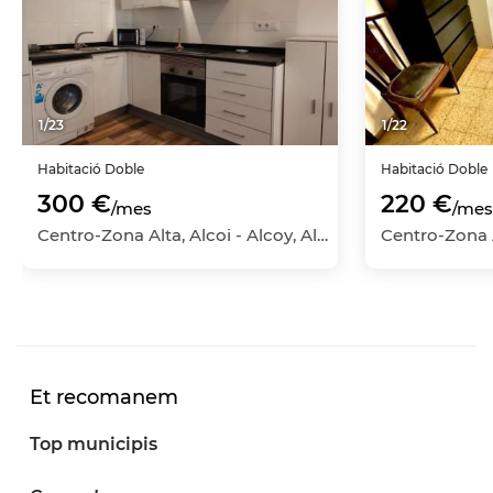
1
/
23
1
/
22
Habitació
Doble
Habitació
Doble
300 €
220 €
/mes
/mes
Centro-Zona Alta, Alcoi - Alcoy, Alicante
Et recomanem
Top municipis