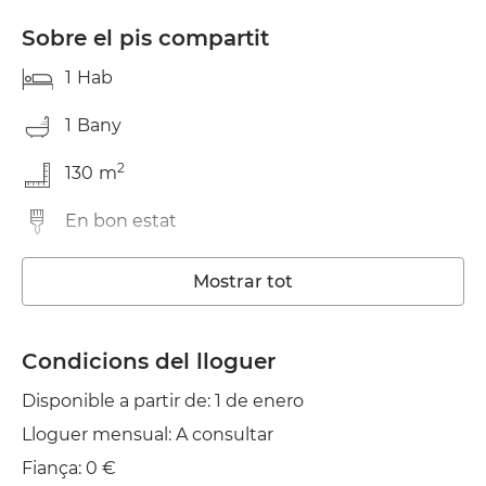
Sobre el pis compartit
1
Hab
1
Bany
2
130
m
En bon estat
Wifi
Mostrar tot
TV
Condicions del lloguer
Disponible a partir de: 1 de enero
Lloguer mensual: A consultar
Fiança: 0 €