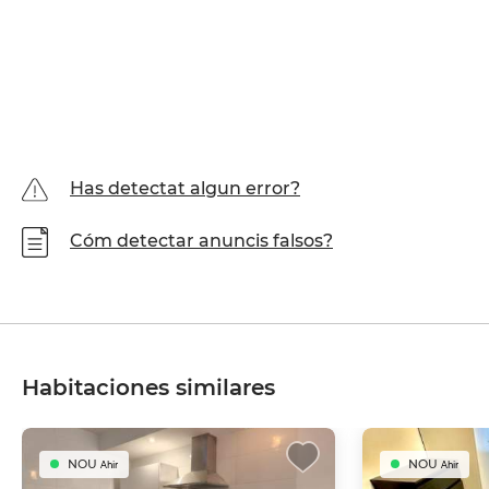
Has detectat algun error?
Cóm detectar anuncis falsos?
Habitaciones similares
NOU
NOU
Ahir
Ahir