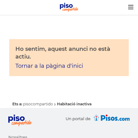
Togg
navig
Ho sentim, aquest anunci no està
actiu.
Tornar a la pàgina d'inici
Ets a:
pisocompartido
Habitació inactiva
Un portal de
Nosaltres