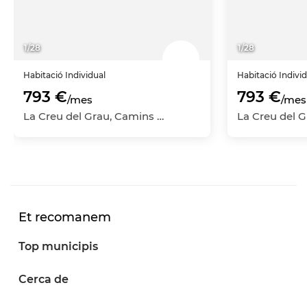
1
/
28
1
/
28
Habitació
Individual
Habitació
Indivi
793 €
793 €
/mes
/mes
La Creu del Grau, Camins al Grau, València Capital, València
Et recomanem
Top municipis
Cerca de