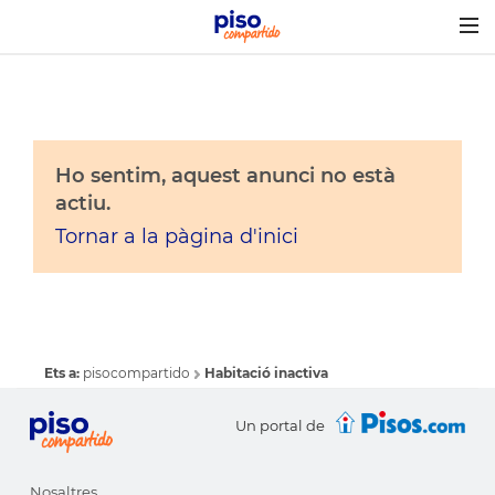
Togg
navig
Ho sentim, aquest anunci no està
actiu.
Tornar a la pàgina d'inici
Ets a:
pisocompartido
Habitació inactiva
Un portal de
Nosaltres