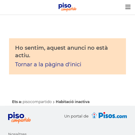
Togg
navig
Ho sentim, aquest anunci no està
actiu.
Tornar a la pàgina d'inici
Ets a:
pisocompartido
Habitació inactiva
Un portal de
Nosaltres