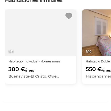
Habitaciones similares
1
/
11
1
/
10
Habitació
Individual
· Només noies
Habitació
Doble
300 €
550 €
/mes
/mes
Buenavista-El Cristo, Oviedo, Asturias