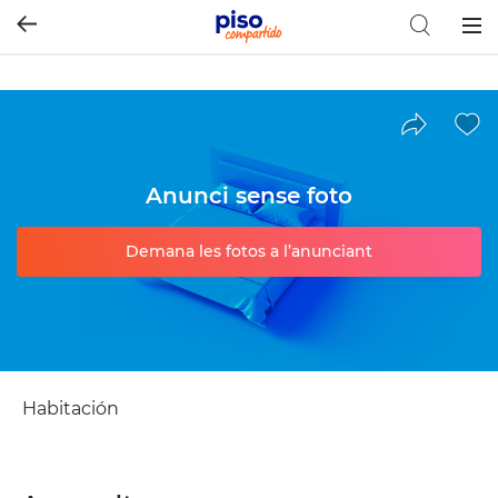
Togg
navig
Anunci sense foto
Demana les fotos a l’anunciant
Habitación