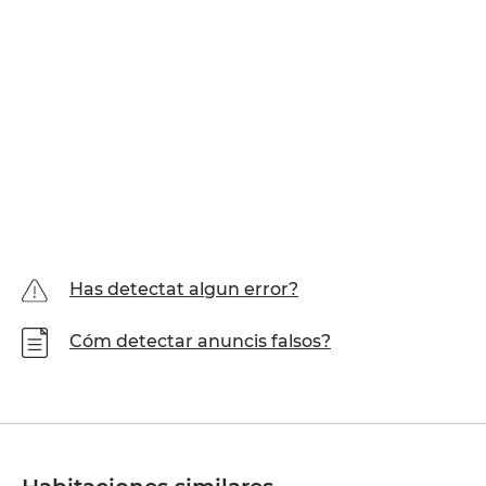
Has detectat algun error?
Cóm detectar anuncis falsos?