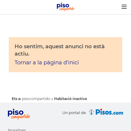
Togg
navig
Ho sentim, aquest anunci no està
actiu.
Tornar a la pàgina d'inici
Ets a:
pisocompartido
Habitació inactiva
Un portal de
Nosaltres