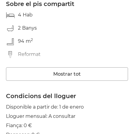
Sobre el pis compartit
4
Hab
2
Banys
2
94
m
Reformat
Rentadora
Mostrar tot
Ascensor
Wifi
Condicions del lloguer
Disponible a partir de: 1 de enero
TV
Lloguer mensual: A consultar
Balcó
Fiança: 0 €
Estenedor