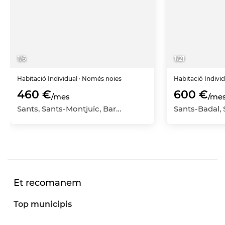
1
/
6
1
/
21
Habitació
Individual
· Només noies
Habitació
Indivi
460 €
600 €
/mes
/me
Sants, Sants-Montjuïc, Barcelona Capital, Barcelona
Et recomanem
Top municipis