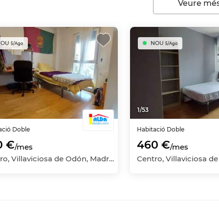
Veure més
NOU
NOU
5/Ago
5/Ago
1
/
53
ació
Doble
Habitació
Doble
0 €
460 €
/mes
/mes
Centro, Villaviciosa de Odón, Madrid