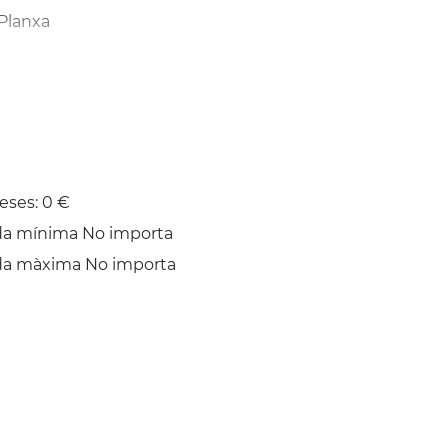
Planxa
eses: 0 €
da mínima No importa
da màxima No importa