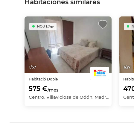
Habitaciones similares
NOU
5/Ago
1
/
57
1
/
27
Habitació
Doble
Habit
575 €
47
/mes
Centro, Villaviciosa de Odón, Madrid