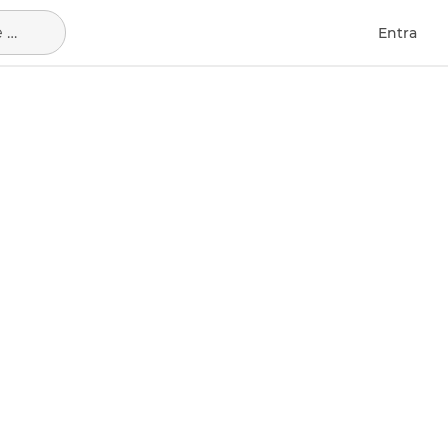
Villaviciosa de Odón, municipio de Madrid
Entra