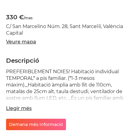
330 €
/mes
C/ San Marcelino Núm. 28, Sant Marcel·lí, València
Capital
Veure mapa
Descripció
PREFERIBLEMENT NOIES! Habitació individual
TEMPORAL* a pis familiar. (*1-3 mesos
màxim)._Habitació àmplia amb llit de 110cm,
matalàs de 25cm alt, taula destudi, ventilador de
sostre amb llum LED, etc. _És un pis familiar amb
dos nens petits i un gosset. _Les despeses de
Llegir més
serveis NO ESTAN INCLOSES. TOTAL 380€
TOTAL_Fianza 1 mes_Si estàs interessada, no dubtis
en contactar-me._Whatsapp 617120898
Demana més informació