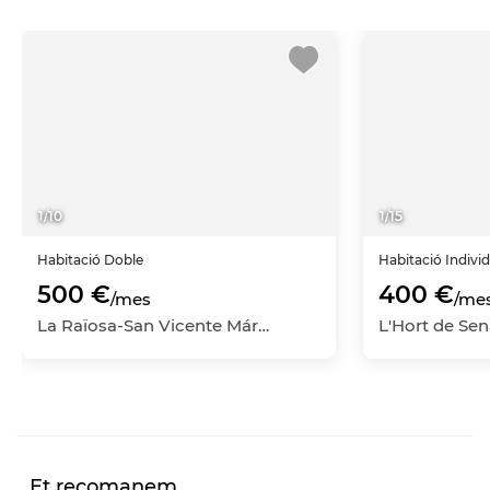
1
/
10
1
/
15
Habitació
Doble
Habitació
Indivi
500 €
400 €
/mes
/me
La Raïosa-San Vicente Mártir, Jesús, València Capital, València
Et recomanem