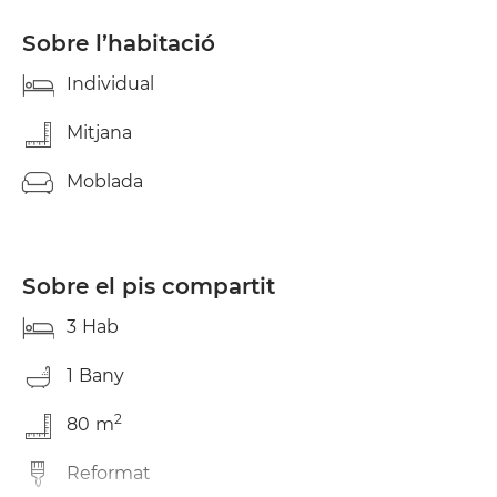
Sobre l’habitació
Individual
Mitjana
Moblada
Sobre el pis compartit
3
Hab
1
Bany
2
80
m
Reformat