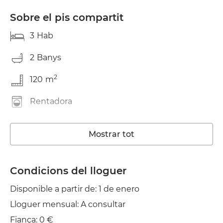
Sobre el pis compartit
3
Hab
2
Banys
2
120
m
Rentadora
Ascensor
Mostrar tot
Wifi
Estenedor
Condicions del lloguer
Disponible a partir de: 1 de enero
Planxa
Lloguer mensual: A consultar
Fiança: 0 €