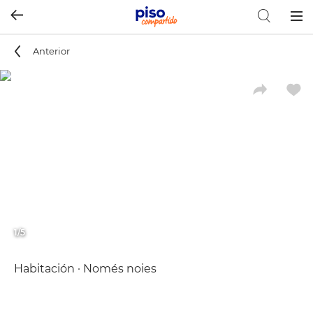
Togg
navig
Anterior
1/5
Habitación · Només noies