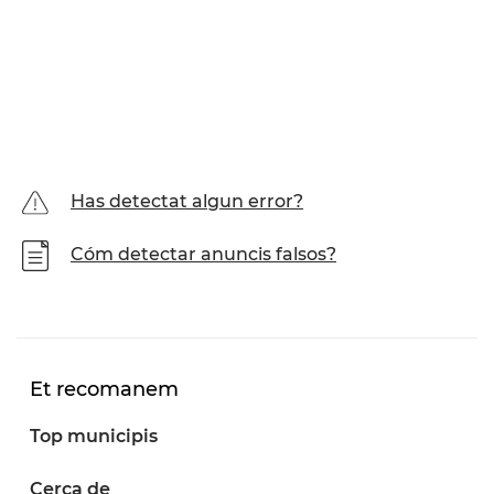
Has detectat algun error?
Cóm detectar anuncis falsos?
Et recomanem
Top municipis
Cerca de