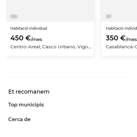
1
/
12
1
/
7
Habitació
Individual
Habitació
Indivi
450 €
350 €
/mes
/mes
Centro-Areal, Casco Urbano, Vigo, Pontevedra
Et recomanem
Top municipis
Cerca de