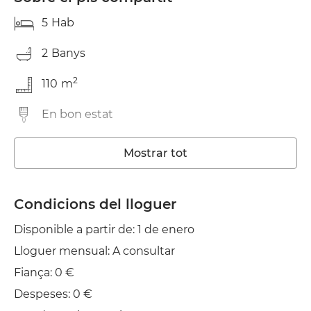
5
Hab
2
Banys
2
110
m
En bon estat
Rentadora
Mostrar tot
Ascensor
Condicions del lloguer
Wifi
Disponible a partir de: 1 de enero
Planxa
Lloguer mensual: A consultar
Fiança: 0 €
Despeses: 0 €