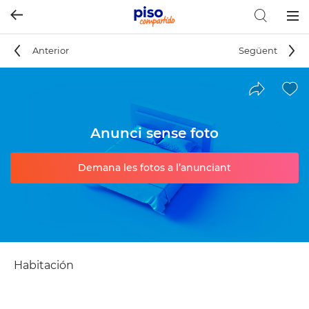
Togg
navig
Anterior
Següent
Anunci sense foto
Demana les fotos a l’anunciant
Habitación