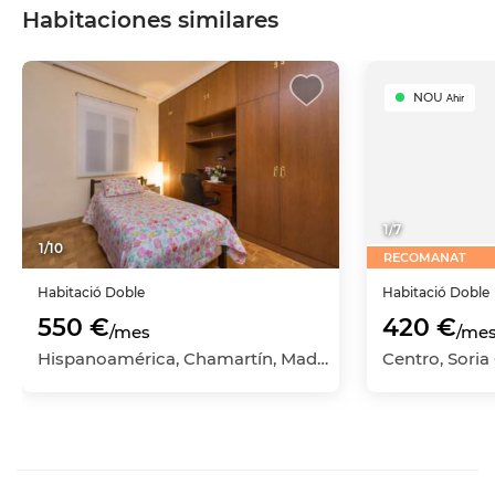
Habitaciones similares
NOU
Ahir
1
/
7
1
/
10
RECOMANAT
Habitació
Doble
Habitació
Doble
550 €
420 €
/mes
/me
Hispanoamérica, Chamartín, Madrid Capital, Madrid
Centro, Soria 