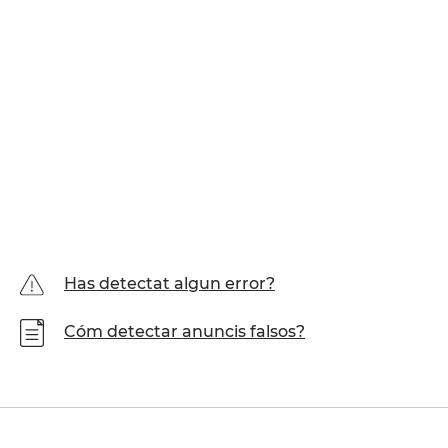
Has detectat algun error?
Cóm detectar anuncis falsos?