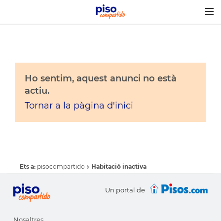
Togg
navig
Ho sentim, aquest anunci no està
actiu.
Tornar a la pàgina d'inici
Ets a:
pisocompartido
Habitació inactiva
Un portal de
Nosaltres