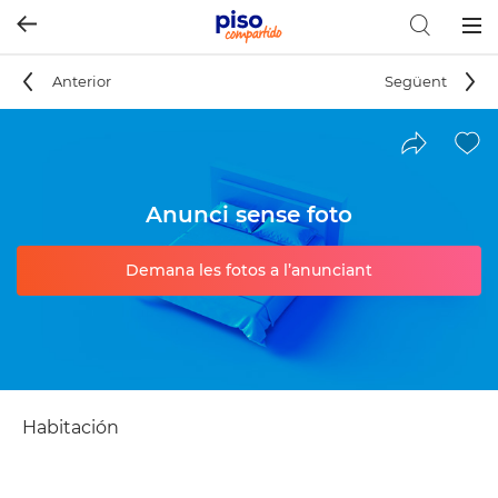
Togg
navig
Anterior
Següent
Anunci sense foto
Demana les fotos a l’anunciant
Habitación