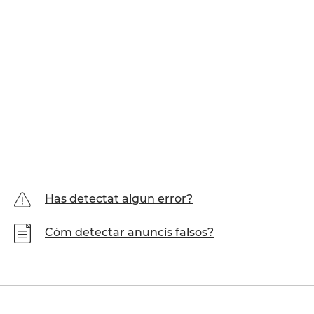
Has detectat algun error?
Cóm detectar anuncis falsos?