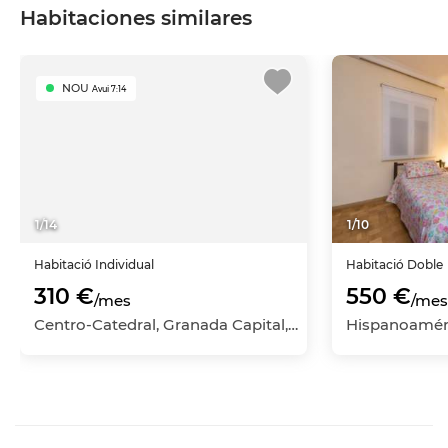
Habitaciones similares
NOU
Avui 7:14
1
/
14
1
/
10
Habitació
Individual
Habitació
Doble
310 €
550 €
/mes
/mes
Centro-Catedral, Granada Capital, Granada