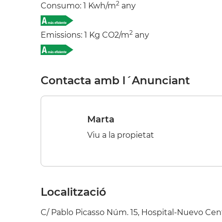
2
Consumo: 1 Kwh/m
any
2
Emissions: 1 Kg CO2/m
any
Contacta amb l´Anunciant
Marta
Viu a la propietat
Localització
C/ Pablo Picasso Núm. 15, Hospital-Nuevo Cent