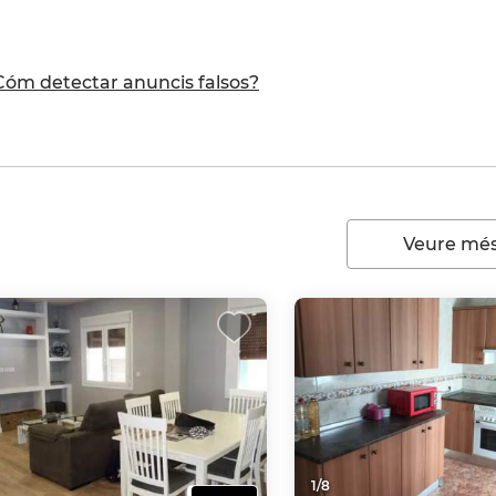
Cóm detectar anuncis falsos?
Veure més
1
/
8