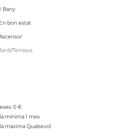
1
Bany
En bon estat
Ascensor
Jardí/Terrassa
Planxa
eses: 0 €
da mínima 1 mes
da màxima Qualsevol