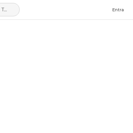
Talavera de la Reina, municipio de Toledo
Entra