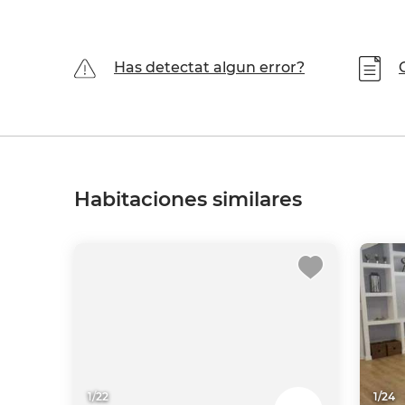
Has detectat algun error?
Habitaciones similares
1
/
22
1
/
24