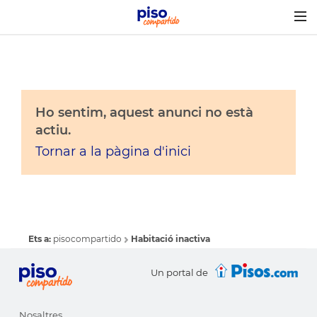
Togg
navig
Ho sentim, aquest anunci no està
actiu.
Tornar a la pàgina d'inici
Ets a:
pisocompartido
Habitació inactiva
Un portal de
Nosaltres