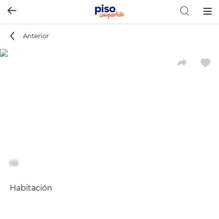
Togg
navig
Anterior
1/6
Habitación