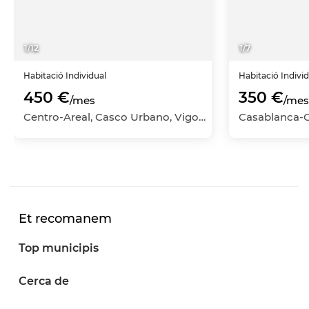
1
/
12
1
/
7
Habitació
Individual
Habitació
Indivi
450 €
350 €
/mes
/mes
Centro-Areal, Casco Urbano, Vigo, Pontevedra
Et recomanem
Top municipis
Cerca de