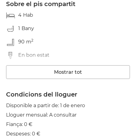
Sobre el pis compartit
4
Hab
1
Bany
2
90
m
En bon estat
Rentadora
Mostrar tot
Wifi
Condicions del lloguer
Estenedor
Disponible a partir de: 1 de enero
Planxa
Lloguer mensual: A consultar
Fiança: 0 €
Despeses: 0 €