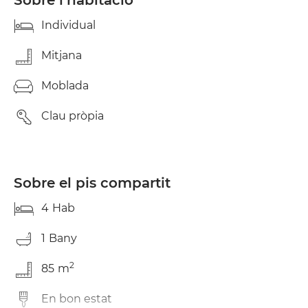
Sobre l’habitació
Individual
Mitjana
Moblada
Clau pròpia
Sobre el pis compartit
4
Hab
1
Bany
2
85
m
En bon estat