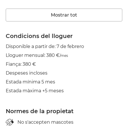
Rentadora
Mostrar tot
Ascensor
Wifi
Condicions del lloguer
Disponible a partir de: 7 de febrero
TV
Lloguer mensual: 380 €
/mes
Jardí/Terrassa
Fiança: 380 €
Balcó
Despeses incloses
Estada mínima 5 mes
Estenedor
Estada màxima +5 meses
Planxa
Normes de la propietat
No s'accepten mascotes