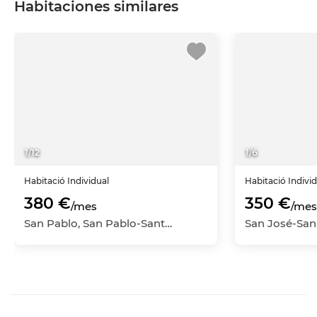
Habitaciones similares
1
/
12
1
/
6
Habitació
Individual
Habitació
Indivi
380 €
350 €
/mes
/mes
San Pablo, San Pablo-Santa Justa, Sevilla Capital, Sevilla