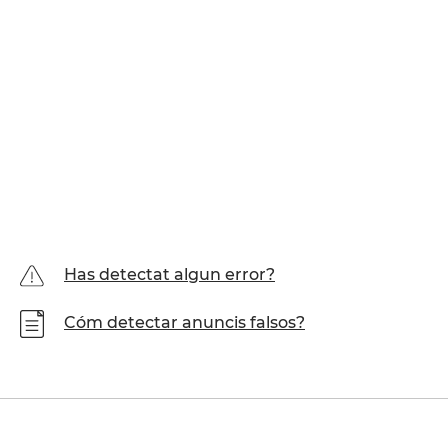
Has detectat algun error?
Cóm detectar anuncis falsos?