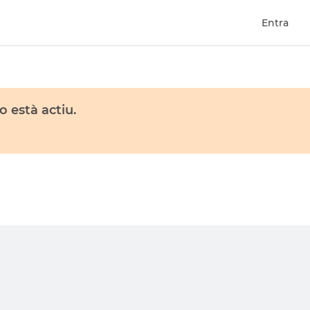
Entra
 està actiu.