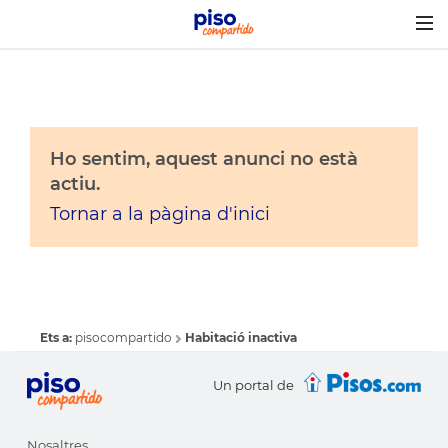
Togg
navig
Ho sentim, aquest anunci no està
actiu.
Tornar a la pàgina d'inici
Ets a:
pisocompartido
Habitació inactiva
Un portal de
Nosaltres