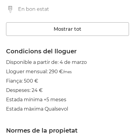
En bon estat
Rentadora
Mostrar tot
Ascensor
TV
Condicions del lloguer
Disponible a partir de: 4 de marzo
Estenedor
Lloguer mensual: 290 €
/mes
Planxa
Fiança: 500 €
Despeses: 24 €
Estada mínima +5 meses
Estada màxima Qualsevol
Normes de la propietat