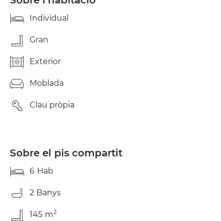
Sobre l’habitació
Individual
Gran
Exterior
Moblada
Clau pròpia
Sobre el pis compartit
6
Hab
2
Banys
2
145
m