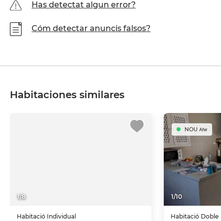
Has detectat algun error?
Cóm detectar anuncis falsos?
Habitaciones similares
NOU
Ahir
1
/
8
1
/
10
Habitació
Individual
Habitació
Doble