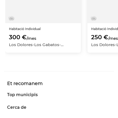
1
/
9
1
/
9
Habitació
Individual
Habitació
Indivi
300 €
250 €
/mes
/mes
Los Dolores-Los Gabatos-Hispanoamérica, Núcleo Urbano, Cartagena, Murcia
Et recomanem
Top municipis
Cerca de