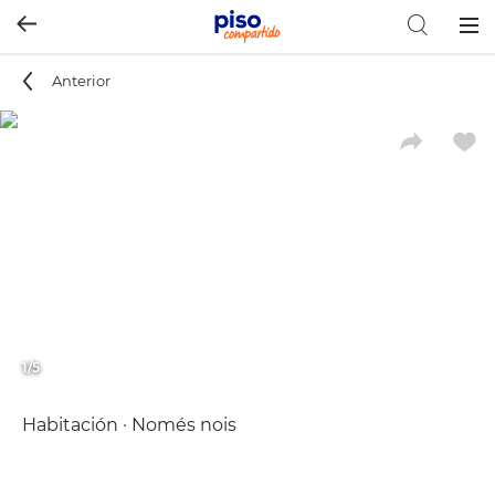
Togg
navig
Anterior
1/5
Habitación · Només nois